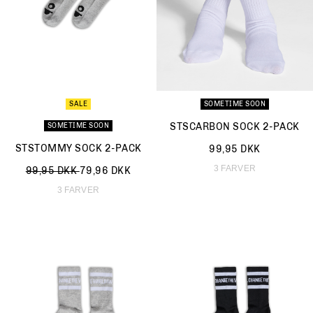
SALE
SOMETIME SOON
STSCARBON SOCK 2-PACK
SOMETIME SOON
STSTOMMY SOCK 2-PACK
99,95 DKK
3 FARVER
Nedsat fra
til
99,95 DKK
79,96 DKK
3 FARVER