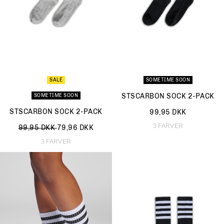
SALE
SOMETIME SOON
STSCARBON SOCK 2-PACK
SOMETIME SOON
STSCARBON SOCK 2-PACK
99,95 DKK
3 FARVER
Nedsat fra
til
99,95 DKK
79,96 DKK
3 FARVER