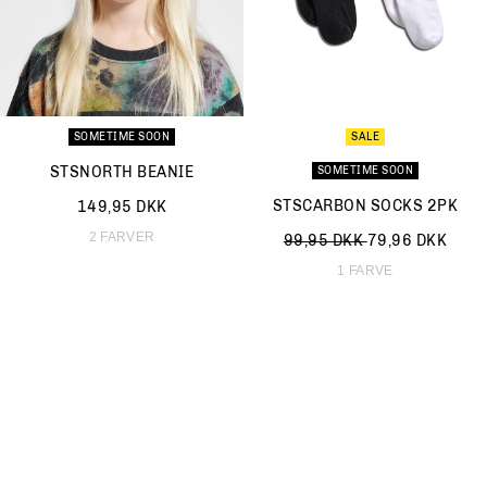
SOMETIME SOON
SALE
STSNORTH BEANIE
SOMETIME SOON
STSCARBON SOCKS 2PK
149,95 DKK
2 FARVER
Nedsat fra
til
99,95 DKK
79,96 DKK
1 FARVE