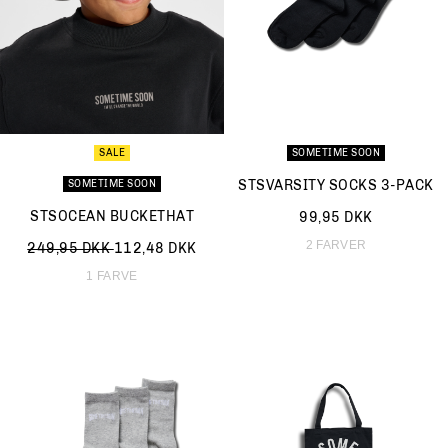
SALE
SOMETIME SOON
STSVARSITY SOCKS 3-PACK
SOMETIME SOON
STSOCEAN BUCKETHAT
99,95 DKK
2 FARVER
Nedsat fra
til
249,95 DKK
112,48 DKK
1 FARVE