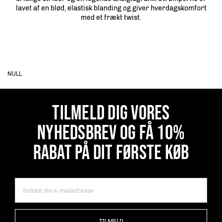
lavet af en blød, elastisk blanding og giver hverdagskomfort
med et frækt twist.
NULL
TILMELD DIG VORES
NYHEDSBREV OG FÅ 10%
RABAT PÅ DIT FØRSTE KØB
TILMELD