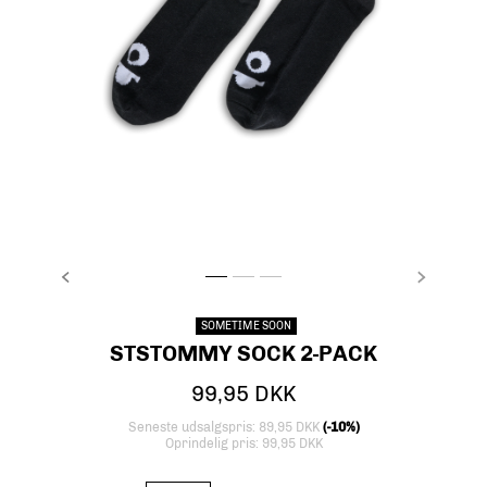
FORRIGE
NÆSTE
stsTOMMY SOCK 2-PACK, BLACK, packshot
stsTOMMY SOCK 2-PACK, BLACK, packsho
stsTOMMY SOCK 2-PACK, BLACK, pac
SOMETIME SOON
STSTOMMY SOCK 2-PACK
99,95 DKK
Seneste udsalgspris: 89,95 DKK
(-10%)
Oprindelig pris: 99,95 DKK