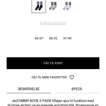
STØRRELSESGUIDE
24/27
28/31
37/40
FØJ TIL KURV
FØJ TIL MINE FAVORITTER
BESKRIVELSE
SPECS.
stsTOMMY SOCK 2-PACK tilføjer sjov til funktion med
dristige striber og en legende ansigtsgrafik. Strømperne er