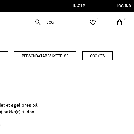
HJÆLP
LOG IND
SØG
R
PERSONDATABESKYTTELSE
COOKIES
et et øget pres på
 pakke(r) til den
.