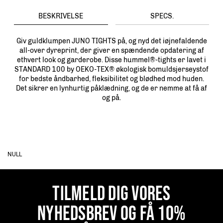
BESKRIVELSE
SPECS.
Giv guldklumpen JUNO TIGHTS på, og nyd det iøjnefaldende
all-over dyreprint, der giver en spændende opdatering af
ethvert look og garderobe. Disse hummel®-tights er lavet i
STANDARD 100 by OEKO-TEX® økologisk bomuldsjerseystof
for bedste åndbarhed, fleksibilitet og blødhed mod huden.
Det sikrer en lynhurtig påklædning, og de er nemme at få af
og på.
NULL
TILMELD DIG VORES
NYHEDSBREV OG FÅ 10%