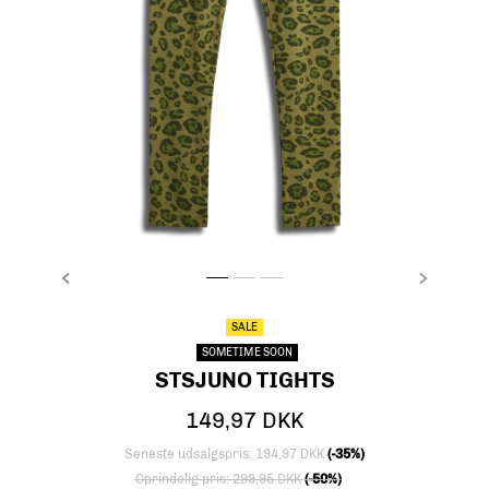
FORRIGE
NÆSTE
stsJUNO TIGHTS, DRIED HERB, packshot
stsJUNO TIGHTS, DRIED HERB, packshot
stsJUNO TIGHTS, DRIED HERB, packs
SALE
SOMETIME SOON
STSJUNO TIGHTS
149,97 DKK
Seneste udsalgspris: 194,97 DKK
(-35%)
Nedsat fra
til
Oprindelig pris: 299,95 DKK
(-50%)