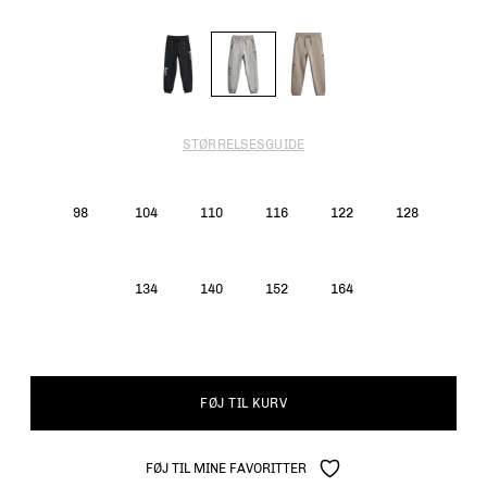
STØRRELSESGUIDE
98
104
110
116
122
128
134
140
152
164
FØJ TIL KURV
FØJ TIL MINE FAVORITTER