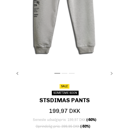
FORRIGE
NÆSTE
stsDIMAS PANTS, LIGHT GREY MELANGE, pack
stsDIMAS PANTS, LIGHT GREY MELANGE, 
stsDIMAS PANTS, LIGHT GREY MELAN
SALE
SOMETIME SOON
STSDIMAS PANTS
199,97 DKK
Seneste udsalgspris: 199,97 DKK
(-50%)
Nedsat fra
til
Oprindelig pris: 399,95 DKK
(-50%)