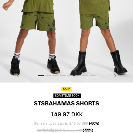
FORRIGE
NÆSTE
stsBAHAMAS SHORTS, MAYFLY, model
stsBAHAMAS SHORTS, MAYFLY, model
stsBAHAMAS SHORTS, MAYFLY, model
stsBAHAMAS SHORTS, MAYFLY, model
stsBAHAMAS SHORTS, MAYFLY, model
stsBAHAMAS SHORTS, MAYFLY, pa
stsBAHAMAS SHORTS, MAYFLY
stsBAHAMAS SHORTS, MA
SALE
SOMETIME SOON
STSBAHAMAS SHORTS
149,97 DKK
Seneste udsalgspris: 149,97 DKK
(-50%)
Nedsat fra
til
Oprindelig pris: 299,95 DKK
(-50%)