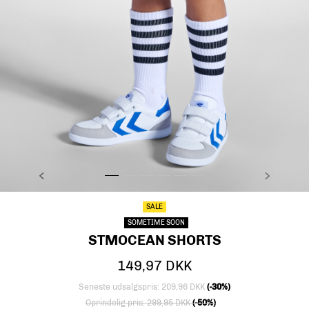
FORRIGE
NÆSTE
stmOCEAN SHORTS, BLACK, model
stmOCEAN SHORTS, BLACK, model
stmOCEAN SHORTS, BLACK, model
stmOCEAN SHORTS, BLACK, packshot
stmOCEAN SHORTS, BLACK, packsh
stmOCEAN SHORTS, BLACK, pa
SALE
SOMETIME SOON
STMOCEAN SHORTS
149,97 DKK
Seneste udsalgspris: 209,96 DKK
(-30%)
Nedsat fra
til
Oprindelig pris: 299,95 DKK
(-50%)