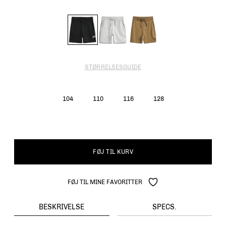
STØRRELSESGUIDE
104
110
116
128
FØJ TIL KURV
FØJ TIL MINE FAVORITTER
BESKRIVELSE
SPECS.