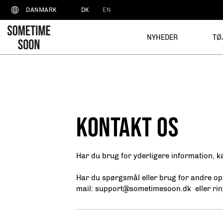
DK
EN
DANMARK
NYHEDER
TØ
KONTAKT OS
Har du brug for yderligere information, 
Har du spørgsmål eller brug for andre opl
mail:
support@sometimesoon.dk
eller rin