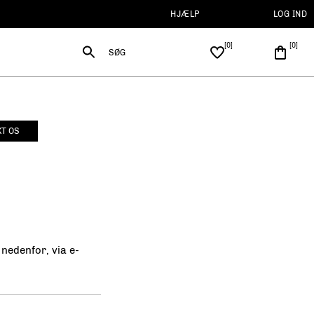
HJÆLP
LOG IND
SØG
T OS
nedenfor, via e-