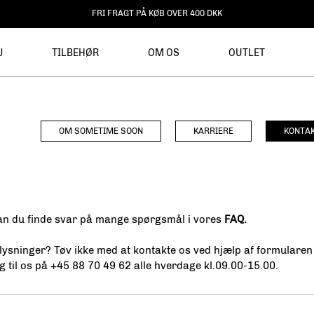
FRI FRAGT PÅ KØB OVER 400 DKK
J
TILBEHØR
OM OS
OUTLET
OM SOMETIME SOON
KARRIERE
KONTAK
kan du finde svar på mange spørgsmål i vores
FAQ.
ysninger? Tøv ikke med at kontakte os ved hjælp af formularen 
g til os på +45 88 70 49 62 alle hverdage kl.09.00-15.00.