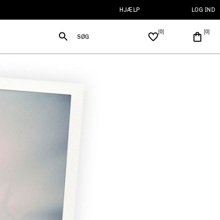
HJÆLP
LOG IND
SØG