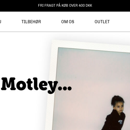
FRI FRAGT PÅ KØB OVER 400 DKK
J
TILBEHØR
OM OS
OUTLET