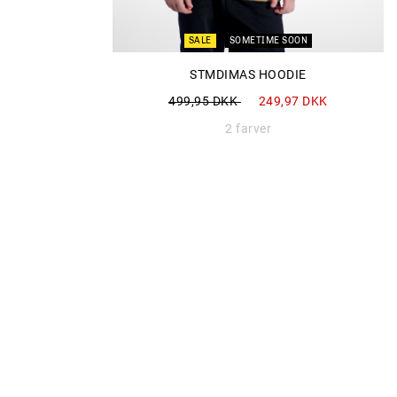
SALE
SOMETIME SOON
STMDIMAS HOODIE
Nedsat fra
til
499,95 DKK
249,97 DKK
2 farver