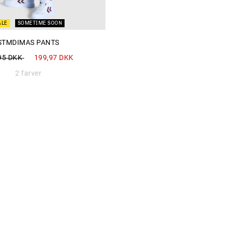
ALE
SOMETIME SOON
STMDIMAS PANTS
at fra
til
95 DKK
199,97 DKK
2 farver