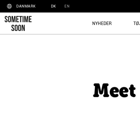
DK
EN
DANMARK
NYHEDER
TØ