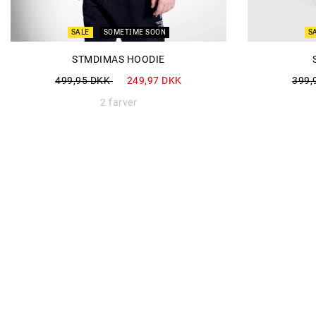
SALE
SOMETIME SOON
S
STMDIMAS HOODIE
Nedsat fra
til
Neds
499,95 DKK
249,97 DKK
399,
2 farver